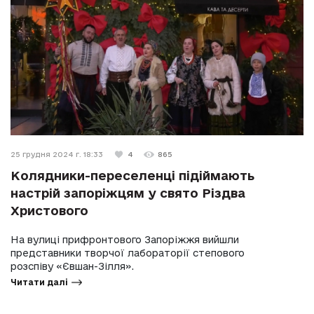
25 грудня 2024 г. 18:33
4
865
Колядники-переселенці підіймають
настрій запоріжцям у свято Різдва
Христового
На вулиці прифронтового Запоріжжя вийшли
представники творчої лабораторії степового
розспіву «Євшан-Зілля».
Читати далі