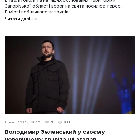
В Мелітополі та на інших окупованих територіях
Запорізької області ворог на свята посилює терор.
В місті побільшало патрулів.
Читати далі
1 січня 2025 г. 18:07
3
888
Володимир Зеленський у своєму
новорічному привітанні згадав