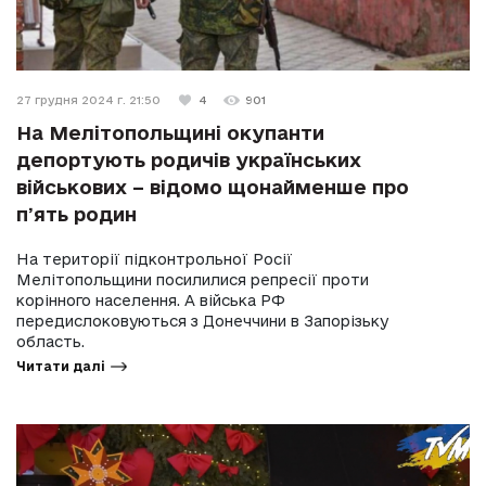
27 грудня 2024 г. 21:50
4
901
На Мелітопольщині окупанти
депортують родичів українських
військових – відомо щонайменше про
пʼять родин
На території підконтрольної Росії
Мелітопольщини посилилися репресії проти
корінного населення. А війська РФ
передислоковуються з Донеччини в Запорізьку
область.
Читати далі