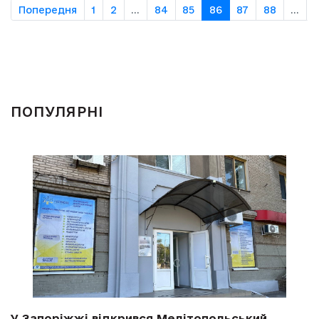
Попередня
1
2
...
84
85
86
87
88
...
ПОПУЛЯРНІ
У Запоріжжі відкрився Мелітопольський