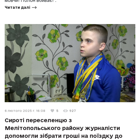
мовчи! Полон вбиває!".
Читати далі
6 лютого 2025 г. 16:08
5
927
Сироті переселенцю з
Мелітопольського району журналісти
допомогли зібрати гроші на поїздку до