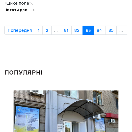
«Дике поле».
Читати далі
Попередня
1
2
...
81
82
83
84
85
...
9
ПОПУЛЯРНІ