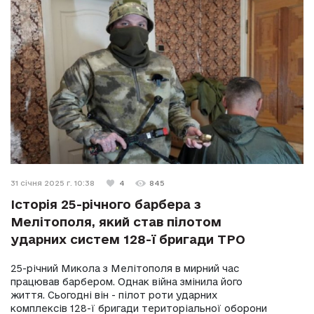
31 січня 2025 г. 10:38
4
845
Історія 25-річного барбера з
Мелітополя, який став пілотом
ударних систем 128-ї бригади ТРО
25-річний Микола з Мелітополя в мирний час
працював барбером. Однак війна змінила його
життя. Сьогодні він - пілот роти ударних
комплексів 128-ї бригади територіальної оборони