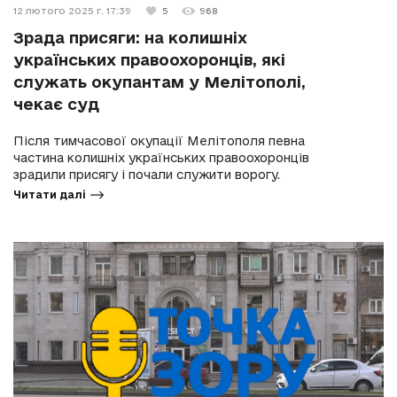
12 лютого 2025 г. 17:39
5
968
Зрада присяги: на колишніх
українських правоохоронців, які
служать окупантам у Мелітополі,
чекає суд
Після тимчасової окупації Мелітополя певна
частина колишніх українських правоохоронців
зрадили присягу і почали служити ворогу.
Читати далі