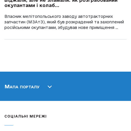
Віджали, але не зламали: як розграбований
окупантами і колаб...
Власник мелітопольського заводу автотракторних
запчастин (МЗАтЗ), який був розкрадений та захоплений
російськими окупантами, збудував нове приміщення ...
Мапа порталу
СОЦІАЛЬНІ МЕРЕЖІ